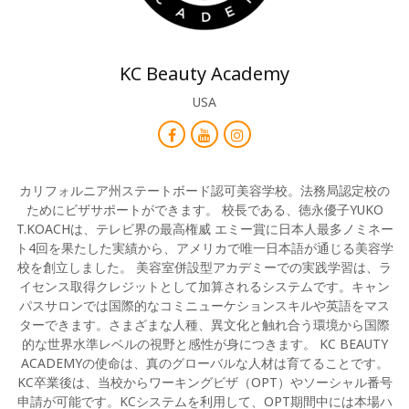
KC Beauty Academy
USA
カリフォルニア州ステートボード認可美容学校。法務局認定校の
ためにビザサポートができます。 校長である、徳永優子YUKO
T.KOACHは、テレビ界の最高権威 エミー賞に日本人最多ノミネー
ト4回を果たした実績から、アメリカで唯一日本語が通じる美容学
校を創立しました。 美容室併設型アカデミーでの実践学習は、ラ
イセンス取得クレジットとして加算されるシステムです。キャン
パスサロンでは国際的なコミニューケションスキルや英語をマス
ターできます。さまざまな人種、異文化と触れ合う環境から国際
的な世界水準レベルの視野と感性が身につきます。 KC BEAUTY
ACADEMYの使命は、真のグローバルな人材は育てることです。
KC卒業後は、当校からワーキングビザ（OPT）やソーシャル番号
申請が可能です。KCシステムを利用して、OPT期間中には本場ハ