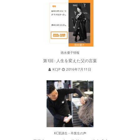
徳永優子情報
第1回 : 人生を変えた父の言葉
KCJP
2016年7月11日
KC受講生・卒業生の声