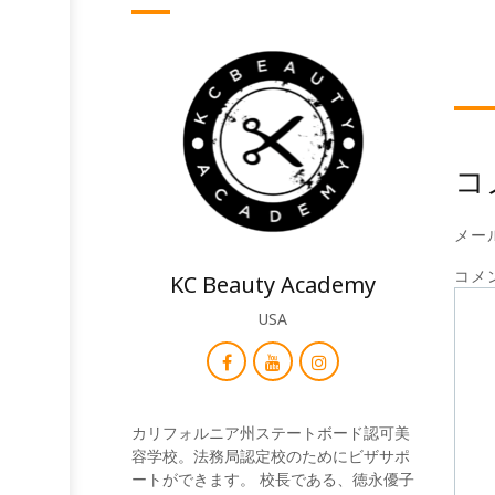
コ
メー
コメ
KC Beauty Academy
USA
カリフォルニア州ステートボード認可美
容学校。法務局認定校のためにビザサポ
ートができます。 校長である、徳永優子