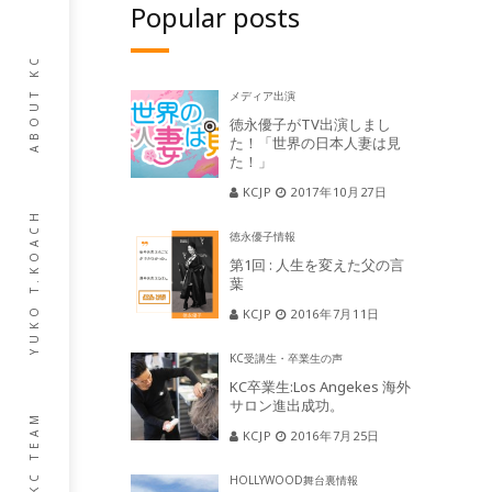
Popular posts
ABOUT KC
メディア出演
徳永優子がTV出演しまし
た！「世界の日本人妻は見
た！」
KCJP
2017年10月27日
YUKO T.KOACH
徳永優子情報
第1回 : 人生を変えた父の言
葉
KCJP
2016年7月11日
KC受講生・卒業生の声
KC卒業生:Los Angekes 海外
サロン進出成功。
KC TEAM
KCJP
2016年7月25日
HOLLYWOOD舞台裏情報