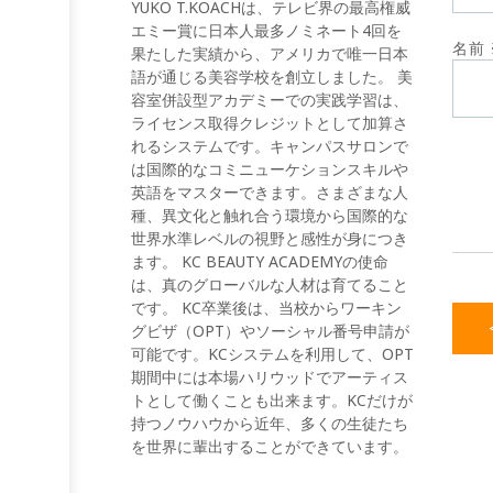
YUKO T.KOACHは、テレビ界の最高権威
エミー賞に日本人最多ノミネート4回を
名前
果たした実績から、アメリカで唯一日本
語が通じる美容学校を創立しました。 美
容室併設型アカデミーでの実践学習は、
ライセンス取得クレジットとして加算さ
れるシステムです。キャンパスサロンで
は国際的なコミニューケションスキルや
英語をマスターできます。さまざまな人
種、異文化と触れ合う環境から国際的な
世界水準レベルの視野と感性が身につき
ます。 KC BEAUTY ACADEMYの使命
は、真のグローバルな人材は育てること
です。 KC卒業後は、当校からワーキン
グビザ（OPT）やソーシャル番号申請が
可能です。KCシステムを利用して、OPT
期間中には本場ハリウッドでアーティス
トとして働くことも出来ます。KCだけが
持つノウハウから近年、多くの生徒たち
を世界に輩出することができています。