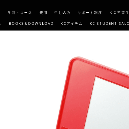
介
学科・コース
費用
申し込み
サポート制度
ＫＣ卒業
ル
BOOKS＆DOWNLOAD
KCアイテム
KC STUDENT SAL
G
YOUTUBE
KC BEAUTY ACADEMY USA
KIND CARE S