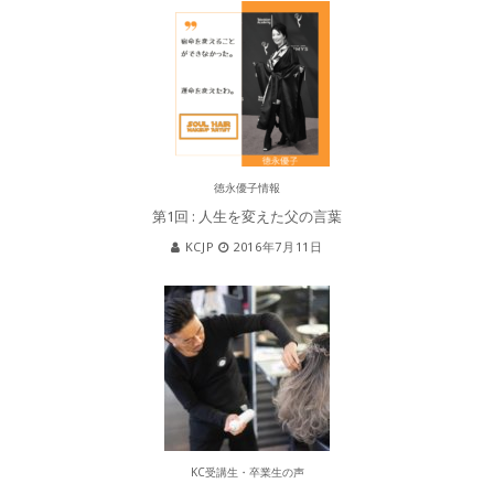
徳永優子情報
第1回 : 人生を変えた父の言葉
KCJP
2016年7月11日
KC受講生・卒業生の声