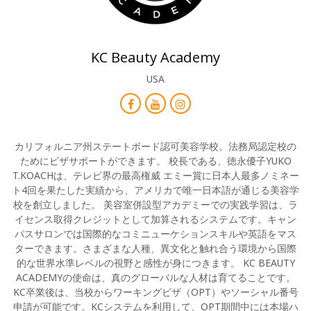
KC Beauty Academy
USA
カリフォルニア州ステートボード認可美容学校。法務局認定校の
ためにビザサポートができます。 校長である、徳永優子YUKO
T.KOACHは、テレビ界の最高権威 エミー賞に日本人最多ノミネー
ト4回を果たした実績から、アメリカで唯一日本語が通じる美容学
校を創立しました。 美容室併設型アカデミーでの実践学習は、ラ
イセンス取得クレジットとして加算されるシステムです。キャン
パスサロンでは国際的なコミニューケションスキルや英語をマス
ターできます。さまざまな人種、異文化と触れ合う環境から国際
的な世界水準レベルの視野と感性が身につきます。 KC BEAUTY
ACADEMYの使命は、真のグローバルな人材は育てることです。
KC卒業後は、当校からワーキングビザ（OPT）やソーシャル番号
申請が可能です。KCシステムを利用して、OPT期間中には本場ハ