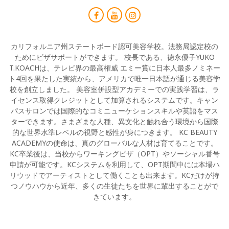
カリフォルニア州ステートボード認可美容学校。法務局認定校の
ためにビザサポートができます。 校長である、徳永優子YUKO
T.KOACHは、テレビ界の最高権威 エミー賞に日本人最多ノミネー
ト4回を果たした実績から、アメリカで唯一日本語が通じる美容学
校を創立しました。 美容室併設型アカデミーでの実践学習は、ラ
イセンス取得クレジットとして加算されるシステムです。キャン
パスサロンでは国際的なコミニューケションスキルや英語をマス
ターできます。さまざまな人種、異文化と触れ合う環境から国際
的な世界水準レベルの視野と感性が身につきます。 KC BEAUTY
ACADEMYの使命は、真のグローバルな人材は育てることです。
KC卒業後は、当校からワーキングビザ（OPT）やソーシャル番号
申請が可能です。KCシステムを利用して、OPT期間中には本場ハ
リウッドでアーティストとして働くことも出来ます。KCだけが持
つノウハウから近年、多くの生徒たちを世界に輩出することがで
きています。