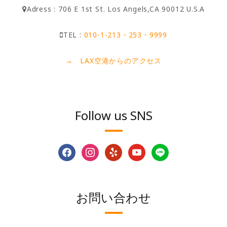
Adress : 706 E 1st St. Los Angels,CA 90012 U.S.A
TEL :
010-1-213・253・9999
→ LAX空港からのアクセス
Follow us SNS
facebook
instagram
yelp
youtube
line
お問い合わせ