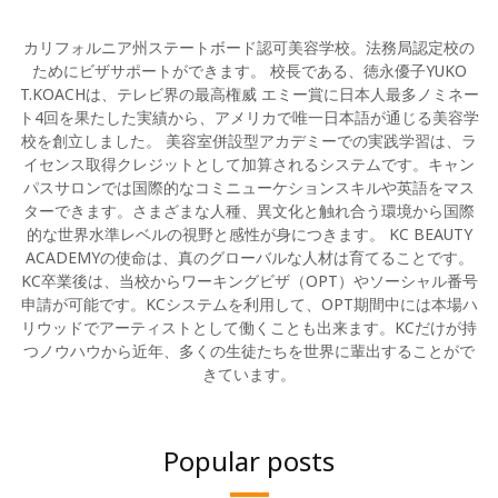
カリフォルニア州ステートボード認可美容学校。法務局認定校の
ためにビザサポートができます。 校長である、徳永優子YUKO
T.KOACHは、テレビ界の最高権威 エミー賞に日本人最多ノミネー
ト4回を果たした実績から、アメリカで唯一日本語が通じる美容学
校を創立しました。 美容室併設型アカデミーでの実践学習は、ラ
イセンス取得クレジットとして加算されるシステムです。キャン
パスサロンでは国際的なコミニューケションスキルや英語をマス
ターできます。さまざまな人種、異文化と触れ合う環境から国際
的な世界水準レベルの視野と感性が身につきます。 KC BEAUTY
ACADEMYの使命は、真のグローバルな人材は育てることです。
KC卒業後は、当校からワーキングビザ（OPT）やソーシャル番号
申請が可能です。KCシステムを利用して、OPT期間中には本場ハ
リウッドでアーティストとして働くことも出来ます。KCだけが持
つノウハウから近年、多くの生徒たちを世界に輩出することがで
きています。
Popular posts