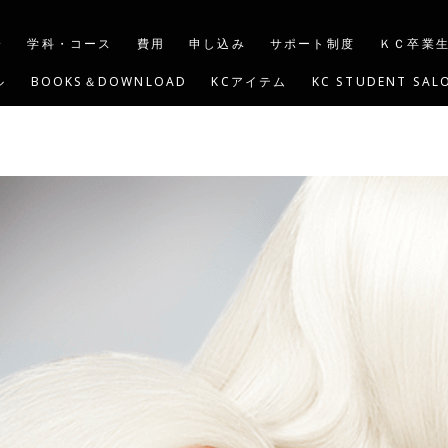
介
学科・コース
費用
申し込み
サポート制度
ＫＣ卒業
ル
BOOKS＆DOWNLOAD
KCアイテム
KC STUDENT SAL
G
YOUTUBE
KC BEAUTY ACADEMY USA
KIND CARE S