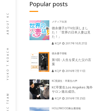
Popular posts
ABOUT KC
メディア出演
徳永優子がTV出演しまし
た！「世界の日本人妻は見
た！」
KCJP
2017年10月27日
YUKO T.KOACH
徳永優子情報
第1回 : 人生を変えた父の言
葉
KCJP
2016年7月11日
KC受講生・卒業生の声
KC卒業生:Los Angekes 海外
サロン進出成功。
KC TEAM
KCJP
2016年7月25日
HOLLYWOOD舞台裏情報