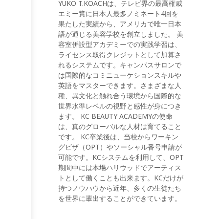
YUKO T.KOACHは、テレビ界の最高権威
エミー賞に日本人最多ノミネート4回を
果たした実績から、アメリカで唯一日本
語が通じる美容学校を創立しました。 美
容室併設型アカデミーでの実践学習は、
ライセンス取得クレジットとして加算さ
れるシステムです。キャンパスサロンで
は国際的なコミニューケションスキルや
英語をマスターできます。さまざまな人
種、異文化と触れ合う環境から国際的な
世界水準レベルの視野と感性が身につき
ます。 KC BEAUTY ACADEMYの使命
は、真のグローバルな人材は育てること
です。 KC卒業後は、当校からワーキン
グビザ（OPT）やソーシャル番号申請が
可能です。KCシステムを利用して、OPT
期間中には本場ハリウッドでアーティス
トとして働くことも出来ます。KCだけが
持つノウハウから近年、多くの生徒たち
を世界に輩出することができています。