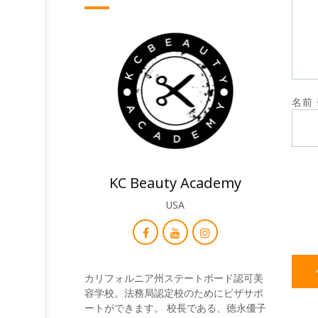
名前
KC Beauty Academy
USA
カリフォルニア州ステートボード認可美
容学校。法務局認定校のためにビザサポ
ートができます。 校長である、徳永優子