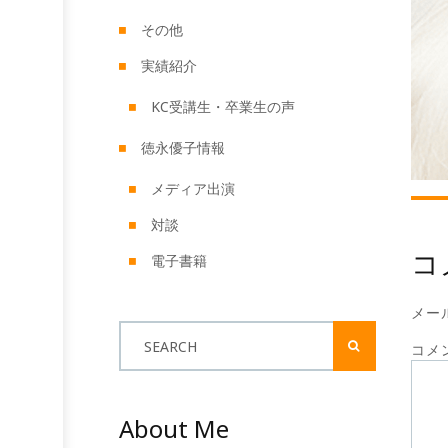
その他
実績紹介
KC受講生・卒業生の声
徳永優子情報
メディア出演
対談
コ
電子書籍
メー
SEARCH
コメ
About Me