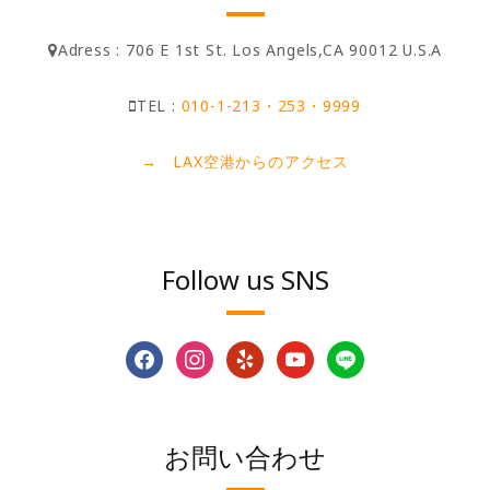
Adress : 706 E 1st St. Los Angels,CA 90012 U.S.A
TEL :
010-1-213・253・9999
→ LAX空港からのアクセス
Follow us SNS
facebook
instagram
yelp
youtube
line
お問い合わせ