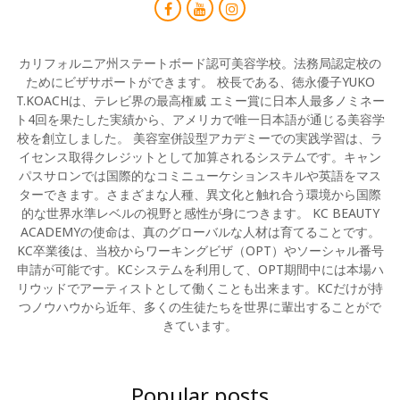
カリフォルニア州ステートボード認可美容学校。法務局認定校の
ためにビザサポートができます。 校長である、徳永優子YUKO
T.KOACHは、テレビ界の最高権威 エミー賞に日本人最多ノミネー
ト4回を果たした実績から、アメリカで唯一日本語が通じる美容学
校を創立しました。 美容室併設型アカデミーでの実践学習は、ラ
イセンス取得クレジットとして加算されるシステムです。キャン
パスサロンでは国際的なコミニューケションスキルや英語をマス
ターできます。さまざまな人種、異文化と触れ合う環境から国際
的な世界水準レベルの視野と感性が身につきます。 KC BEAUTY
ACADEMYの使命は、真のグローバルな人材は育てることです。
KC卒業後は、当校からワーキングビザ（OPT）やソーシャル番号
申請が可能です。KCシステムを利用して、OPT期間中には本場ハ
リウッドでアーティストとして働くことも出来ます。KCだけが持
つノウハウから近年、多くの生徒たちを世界に輩出することがで
きています。
Popular posts