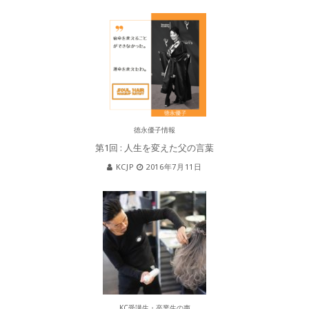
徳永優子情報
第1回 : 人生を変えた父の言葉
KCJP
2016年7月11日
KC受講生・卒業生の声