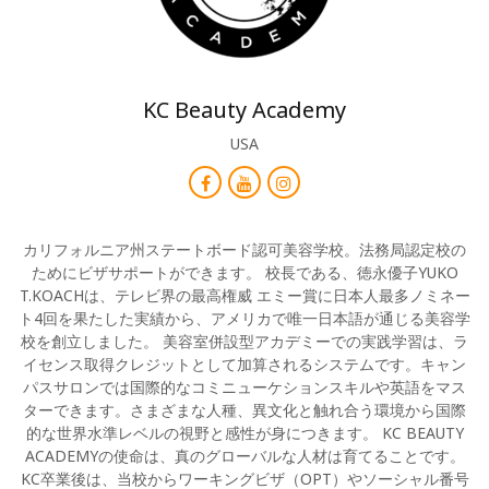
KC Beauty Academy
USA
カリフォルニア州ステートボード認可美容学校。法務局認定校の
ためにビザサポートができます。 校長である、徳永優子YUKO
T.KOACHは、テレビ界の最高権威 エミー賞に日本人最多ノミネー
ト4回を果たした実績から、アメリカで唯一日本語が通じる美容学
校を創立しました。 美容室併設型アカデミーでの実践学習は、ラ
イセンス取得クレジットとして加算されるシステムです。キャン
パスサロンでは国際的なコミニューケションスキルや英語をマス
ターできます。さまざまな人種、異文化と触れ合う環境から国際
的な世界水準レベルの視野と感性が身につきます。 KC BEAUTY
ACADEMYの使命は、真のグローバルな人材は育てることです。
KC卒業後は、当校からワーキングビザ（OPT）やソーシャル番号