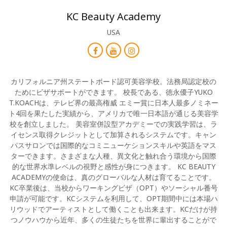
KC Beauty Academy
USA
カリフォルニア州ステートボード認可美容学校。法務局認定校の
ためにビザサポートができます。 校長である、徳永優子YUKO
T.KOACHは、テレビ界の最高権威 エミー賞に日本人最多ノミネー
ト4回を果たした実績から、アメリカで唯一日本語が通じる美容学
校を創立しました。 美容室併設型アカデミーでの実践学習は、ラ
イセンス取得クレジットとして加算されるシステムです。キャン
パスサロンでは国際的なコミニューケションスキルや英語をマス
ターできます。さまざまな人種、異文化と触れ合う環境から国際
的な世界水準レベルの視野と感性が身につきます。 KC BEAUTY
ACADEMYの使命は、真のグローバルな人材は育てることです。
KC卒業後は、当校からワーキングビザ（OPT）やソーシャル番号
申請が可能です。KCシステムを利用して、OPT期間中には本場ハ
リウッドでアーティストとして働くことも出来ます。KCだけが持
つノウハウから近年、多くの生徒たちを世界に輩出することがで