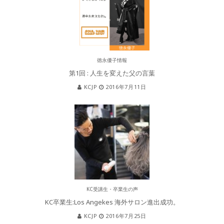
徳永優子情報
第1回 : 人生を変えた父の言葉
KCJP
2016年7月11日
KC受講生・卒業生の声
KC卒業生:Los Angekes 海外サロン進出成功。
KCJP
2016年7月25日