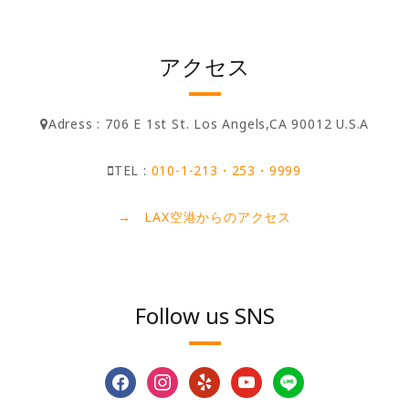
アクセス
Adress : 706 E 1st St. Los Angels,CA 90012 U.S.A
TEL :
010-1-213・253・9999
→ LAX空港からのアクセス
Follow us SNS
facebook
instagram
yelp
youtube
line