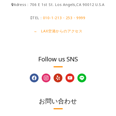
Adress : 706 E 1st St. Los Angels,CA 90012 U.S.A
TEL :
010-1-213・253・9999
→ LAX空港からのアクセス
Follow us SNS
facebook
instagram
yelp
youtube
line
お問い合わせ