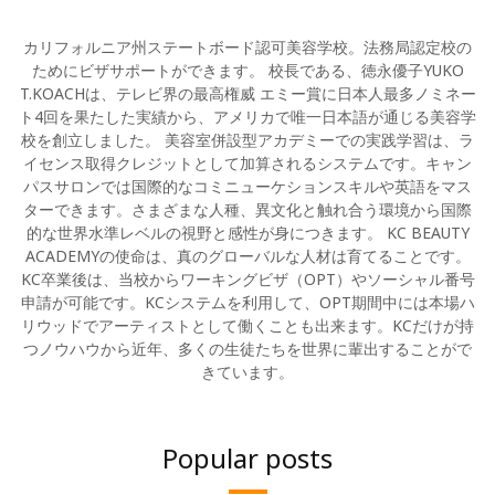
カリフォルニア州ステートボード認可美容学校。法務局認定校の
ためにビザサポートができます。 校長である、徳永優子YUKO
T.KOACHは、テレビ界の最高権威 エミー賞に日本人最多ノミネー
ト4回を果たした実績から、アメリカで唯一日本語が通じる美容学
校を創立しました。 美容室併設型アカデミーでの実践学習は、ラ
イセンス取得クレジットとして加算されるシステムです。キャン
パスサロンでは国際的なコミニューケションスキルや英語をマス
ターできます。さまざまな人種、異文化と触れ合う環境から国際
的な世界水準レベルの視野と感性が身につきます。 KC BEAUTY
ACADEMYの使命は、真のグローバルな人材は育てることです。
KC卒業後は、当校からワーキングビザ（OPT）やソーシャル番号
申請が可能です。KCシステムを利用して、OPT期間中には本場ハ
リウッドでアーティストとして働くことも出来ます。KCだけが持
つノウハウから近年、多くの生徒たちを世界に輩出することがで
きています。
Popular posts