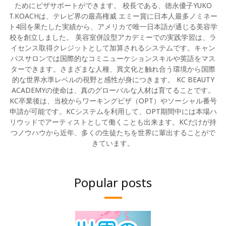
ためにビザサポートができます。 校長である、徳永優子YUKO
T.KOACHは、テレビ界の最高権威 エミー賞に日本人最多ノミネー
ト4回を果たした実績から、アメリカで唯一日本語が通じる美容学
校を創立しました。 美容室併設型アカデミーでの実践学習は、ラ
イセンス取得クレジットとして加算されるシステムです。キャン
パスサロンでは国際的なコミニューケションスキルや英語をマス
ターできます。さまざまな人種、異文化と触れ合う環境から国際
的な世界水準レベルの視野と感性が身につきます。 KC BEAUTY
ACADEMYの使命は、真のグローバルな人材は育てることです。
KC卒業後は、当校からワーキングビザ（OPT）やソーシャル番号
申請が可能です。KCシステムを利用して、OPT期間中には本場ハ
リウッドでアーティストとして働くことも出来ます。KCだけが持
つノウハウから近年、多くの生徒たちを世界に輩出することがで
きています。
Popular posts