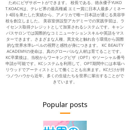
ためにビザサポートができます。 校長である、徳永優子YUKO
T.KOACHは、テレビ界の最高権威 エミー賞に日本人最多ノミネー
ト4回を果たした実績から、アメリカで唯一日本語が通じる美容学
校を創立しました。 美容室併設型アカデミーでの実践学習は、ラ
イセンス取得クレジットとして加算されるシステムです。キャン
パスサロンでは国際的なコミニューケションスキルや英語をマス
ターできます。さまざまな人種、異文化と触れ合う環境から国際
的な世界水準レベルの視野と感性が身につきます。 KC BEAUTY
ACADEMYの使命は、真のグローバルな人材は育てることです。
KC卒業後は、当校からワーキングビザ（OPT）やソーシャル番号
申請が可能です。KCシステムを利用して、OPT期間中には本場ハ
リウッドでアーティストとして働くことも出来ます。KCだけが持
つノウハウから近年、多くの生徒たちを世界に輩出することがで
きています。
Popular posts