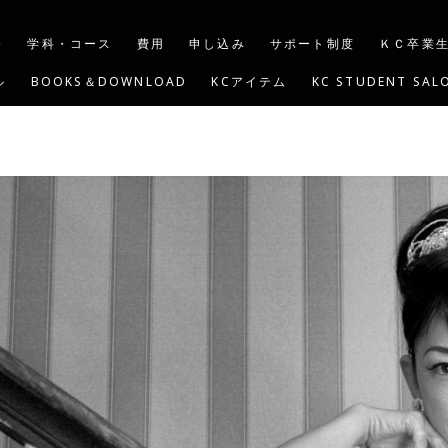
介
学科・コース
費用
申し込み
サポート制度
ＫＣ卒業
ル
BOOKS＆DOWNLOAD
KCアイテム
KC STUDENT SAL
G
YOUTUBE
KC BEAUTY ACADEMY USA
KIND CARE S