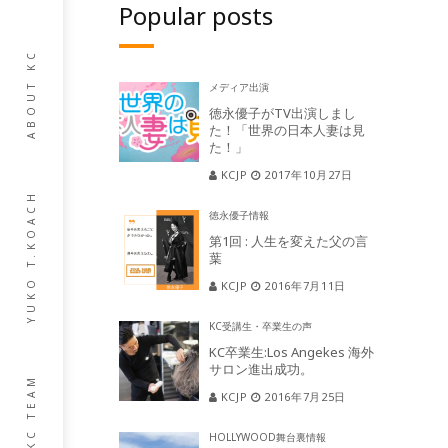
Popular posts
ABOUT KC
メディア出演
徳永優子がTV出演しまし
た！「世界の日本人妻は見
た！」
KCJP
2017年10月27日
YUKO T.KOACH
徳永優子情報
第1回 : 人生を変えた父の言
葉
KCJP
2016年7月11日
KC受講生・卒業生の声
KC卒業生:Los Angekes 海外
サロン進出成功。
KC TEAM
KCJP
2016年7月25日
HOLLYWOOD舞台裏情報