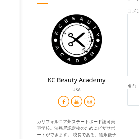
コメ
KC Beauty Academy
名前
USA
カリフォルニア州ステートボード認可美
容学校。法務局認定校のためにビザサポ
ートができます。 校長である、徳永優子