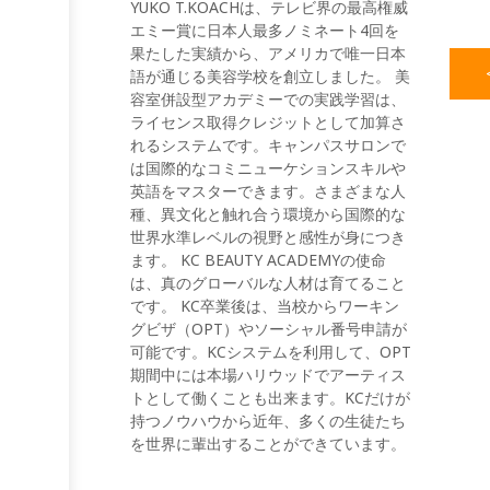
YUKO T.KOACHは、テレビ界の最高権威
エミー賞に日本人最多ノミネート4回を
果たした実績から、アメリカで唯一日本
語が通じる美容学校を創立しました。 美
容室併設型アカデミーでの実践学習は、
ライセンス取得クレジットとして加算さ
れるシステムです。キャンパスサロンで
は国際的なコミニューケションスキルや
英語をマスターできます。さまざまな人
種、異文化と触れ合う環境から国際的な
世界水準レベルの視野と感性が身につき
ます。 KC BEAUTY ACADEMYの使命
は、真のグローバルな人材は育てること
です。 KC卒業後は、当校からワーキン
グビザ（OPT）やソーシャル番号申請が
可能です。KCシステムを利用して、OPT
期間中には本場ハリウッドでアーティス
トとして働くことも出来ます。KCだけが
持つノウハウから近年、多くの生徒たち
を世界に輩出することができています。