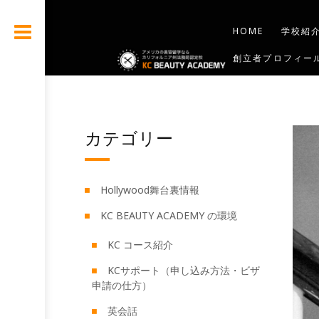
HOME
学校紹
創立者プロフィー
お問合せ
BLO
カテゴリー
Hollywood舞台裏情報
KC BEAUTY ACADEMY の環境
KC コース紹介
KCサポート（申し込み方法・ビザ
申請の仕方）
英会話