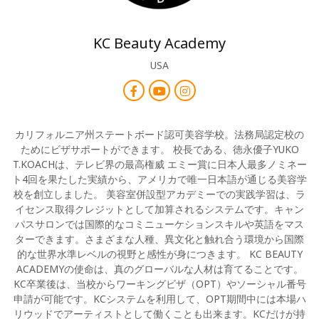
KC Beauty Academy
USA
カリフォルニア州ステートボード認可美容学校。法務局認定校の
ためにビザサポートができます。 校長である、徳永優子YUKO
T.KOACHは、テレビ界の最高権威 エミー賞に日本人最多ノミネー
ト4回を果たした実績から、アメリカで唯一日本語が通じる美容学
校を創立しました。 美容室併設型アカデミーでの実践学習は、ラ
イセンス取得クレジットとして加算されるシステムです。キャン
パスサロンでは国際的なコミニューケションスキルや英語をマス
ターできます。さまざまな人種、異文化と触れ合う環境から国際
的な世界水準レベルの視野と感性が身につきます。 KC BEAUTY
ACADEMYの使命は、真のグローバルな人材は育てることです。
KC卒業後は、当校からワーキングビザ（OPT）やソーシャル番号
申請が可能です。KCシステムを利用して、OPT期間中には本場ハ
リウッドでアーティストとして働くことも出来ます。KCだけが持