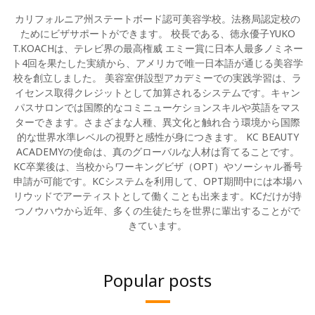
カリフォルニア州ステートボード認可美容学校。法務局認定校の
ためにビザサポートができます。 校長である、徳永優子YUKO
T.KOACHは、テレビ界の最高権威 エミー賞に日本人最多ノミネー
ト4回を果たした実績から、アメリカで唯一日本語が通じる美容学
校を創立しました。 美容室併設型アカデミーでの実践学習は、ラ
イセンス取得クレジットとして加算されるシステムです。キャン
パスサロンでは国際的なコミニューケションスキルや英語をマス
ターできます。さまざまな人種、異文化と触れ合う環境から国際
的な世界水準レベルの視野と感性が身につきます。 KC BEAUTY
ACADEMYの使命は、真のグローバルな人材は育てることです。
KC卒業後は、当校からワーキングビザ（OPT）やソーシャル番号
申請が可能です。KCシステムを利用して、OPT期間中には本場ハ
リウッドでアーティストとして働くことも出来ます。KCだけが持
つノウハウから近年、多くの生徒たちを世界に輩出することがで
きています。
Popular posts