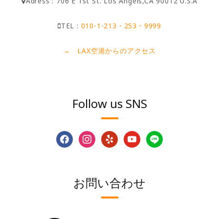
Adress : 706 E 1st St. Los Angels,CA 90012 U.S.A
TEL :
010-1-213・253・9999
→ LAX空港からのアクセス
Follow us SNS
facebook
instagram
yelp
youtube
line
お問い合わせ