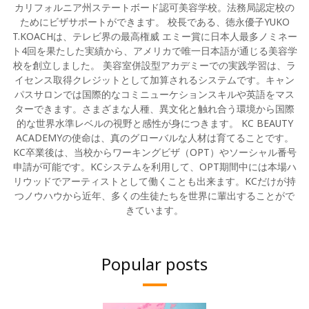
カリフォルニア州ステートボード認可美容学校。法務局認定校の
ためにビザサポートができます。 校長である、徳永優子YUKO
T.KOACHは、テレビ界の最高権威 エミー賞に日本人最多ノミネー
ト4回を果たした実績から、アメリカで唯一日本語が通じる美容学
校を創立しました。 美容室併設型アカデミーでの実践学習は、ラ
イセンス取得クレジットとして加算されるシステムです。キャン
パスサロンでは国際的なコミニューケションスキルや英語をマス
ターできます。さまざまな人種、異文化と触れ合う環境から国際
的な世界水準レベルの視野と感性が身につきます。 KC BEAUTY
ACADEMYの使命は、真のグローバルな人材は育てることです。
KC卒業後は、当校からワーキングビザ（OPT）やソーシャル番号
申請が可能です。KCシステムを利用して、OPT期間中には本場ハ
リウッドでアーティストとして働くことも出来ます。KCだけが持
つノウハウから近年、多くの生徒たちを世界に輩出することがで
きています。
Popular posts