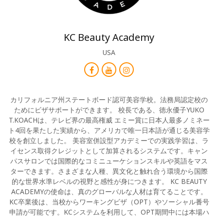
KC Beauty Academy
USA
カリフォルニア州ステートボード認可美容学校。法務局認定校の
ためにビザサポートができます。 校長である、徳永優子YUKO
T.KOACHは、テレビ界の最高権威 エミー賞に日本人最多ノミネー
ト4回を果たした実績から、アメリカで唯一日本語が通じる美容学
校を創立しました。 美容室併設型アカデミーでの実践学習は、ラ
イセンス取得クレジットとして加算されるシステムです。キャン
パスサロンでは国際的なコミニューケションスキルや英語をマス
ターできます。さまざまな人種、異文化と触れ合う環境から国際
的な世界水準レベルの視野と感性が身につきます。 KC BEAUTY
ACADEMYの使命は、真のグローバルな人材は育てることです。
KC卒業後は、当校からワーキングビザ（OPT）やソーシャル番号
申請が可能です。KCシステムを利用して、OPT期間中には本場ハ