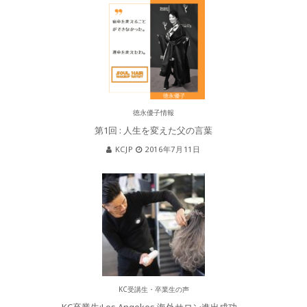
徳永優子情報
第1回 : 人生を変えた父の言葉
KCJP
2016年7月11日
KC受講生・卒業生の声